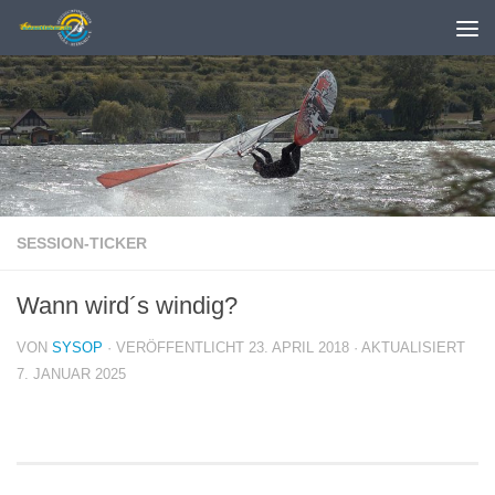
Zum Inhalt springen
SESSION-TICKER
Wann wird´s windig?
VON
SYSOP
· VERÖFFENTLICHT
23. APRIL 2018
· AKTUALISIERT
7. JANUAR 2025