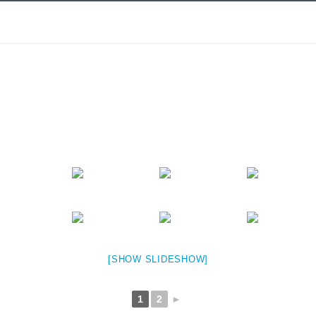
[SHOW SLIDESHOW]
1
2
►