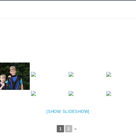
[SHOW SLIDESHOW]
1
2
►