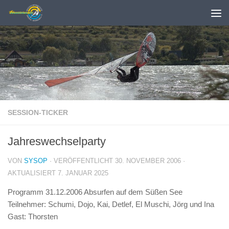
Zum Inhalt springen
SESSION-TICKER
Jahreswechselparty
VON
SYSOP
· VERÖFFENTLICHT
30. NOVEMBER 2006
·
AKTUALISIERT
7. JANUAR 2025
Programm 31.12.2006 Absurfen auf dem Süßen See
Teilnehmer: Schumi, Dojo, Kai, Detlef, El Muschi, Jörg und Ina
Gast: Thorsten