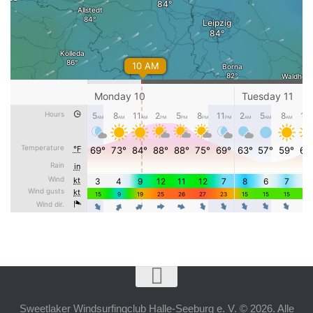
Sweetlaker Windsurfingclub Halle-Seeburg e. V. © 2026. Alle