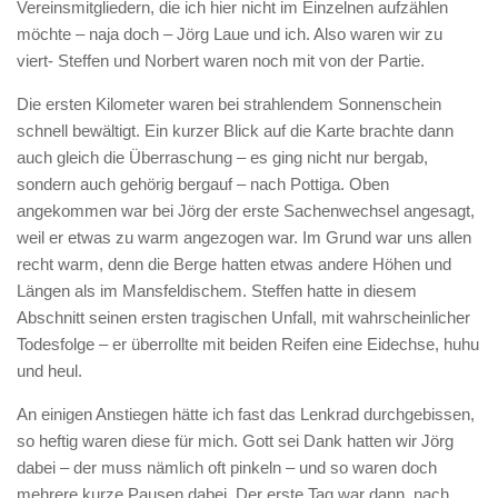
Vereinsmitgliedern, die ich hier nicht im Einzelnen aufzählen
möchte – naja doch – Jörg Laue und ich. Also waren wir zu
viert- Steffen und Norbert waren noch mit von der Partie.
Die ersten Kilometer waren bei strahlendem Sonnenschein
schnell bewältigt. Ein kurzer Blick auf die Karte brachte dann
auch gleich die Überraschung – es ging nicht nur bergab,
sondern auch gehörig bergauf – nach Pottiga. Oben
angekommen war bei Jörg der erste Sachenwechsel angesagt,
weil er etwas zu warm angezogen war. Im Grund war uns allen
recht warm, denn die Berge hatten etwas andere Höhen und
Längen als im Mansfeldischem. Steffen hatte in diesem
Abschnitt seinen ersten tragischen Unfall, mit wahrscheinlicher
Todesfolge – er überrollte mit beiden Reifen eine Eidechse, huhu
und heul.
An einigen Anstiegen hätte ich fast das Lenkrad durchgebissen,
so heftig waren diese für mich. Gott sei Dank hatten wir Jörg
dabei – der muss nämlich oft pinkeln – und so waren doch
mehrere kurze Pausen dabei. Der erste Tag war dann, nach