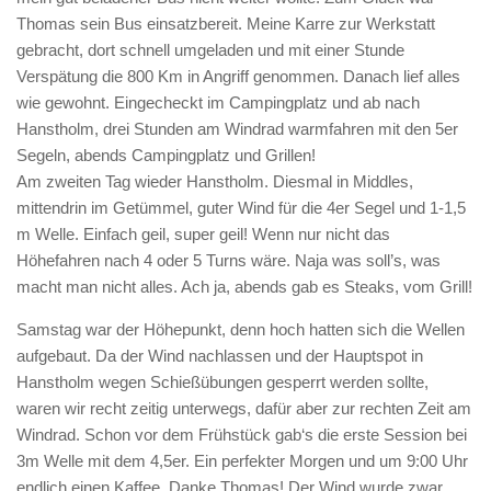
Thomas sein Bus einsatzbereit. Meine Karre zur Werkstatt
gebracht, dort schnell umgeladen und mit einer Stunde
Verspätung die 800 Km in Angriff genommen. Danach lief alles
wie gewohnt. Eingecheckt im Campingplatz und ab nach
Hanstholm, drei Stunden am Windrad warmfahren mit den 5er
Segeln, abends Campingplatz und Grillen!
Am zweiten Tag wieder Hanstholm. Diesmal in Middles,
mittendrin im Getümmel, guter Wind für die 4er Segel und 1-1,5
m Welle. Einfach geil, super geil! Wenn nur nicht das
Höhefahren nach 4 oder 5 Turns wäre. Naja was soll’s, was
macht man nicht alles. Ach ja, abends gab es Steaks, vom Grill!
Samstag war der Höhepunkt, denn hoch hatten sich die Wellen
aufgebaut. Da der Wind nachlassen und der Hauptspot in
Hanstholm wegen Schießübungen gesperrt werden sollte,
waren wir recht zeitig unterwegs, dafür aber zur rechten Zeit am
Windrad. Schon vor dem Frühstück gab‘s die erste Session bei
3m Welle mit dem 4,5er. Ein perfekter Morgen und um 9:00 Uhr
endlich einen Kaffee. Danke Thomas! Der Wind wurde zwar