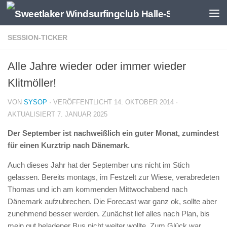
Zum Inhalt springen
SESSION-TICKER
Alle Jahre wieder oder immer wieder
Klitmöller!
VON
SYSOP
· VERÖFFENTLICHT
14. OKTOBER 2014
·
AKTUALISIERT
7. JANUAR 2025
Der September ist nachweißlich ein guter Monat, zumindest
für einen Kurztrip nach Dänemark.
Auch dieses Jahr hat der September uns nicht im Stich
gelassen. Bereits montags, im Festzelt zur Wiese, verabredeten
Thomas und ich am kommenden Mittwochabend nach
Dänemark aufzubrechen. Die Forecast war ganz ok, sollte aber
zunehmend besser werden. Zunächst lief alles nach Plan, bis
mein gut beladener Bus nicht weiter wollte. Zum Glück war