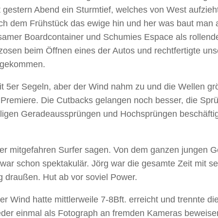
t gestern Abend ein Sturmtief, welches von West aufzie
ch dem Frühstück das ewige hin und her was baut man
nsamer Boardcontainer und Schumies Espace als rollende
osen beim Öffnen eines der Autos und rechtfertigte un
eggekommen.
t 5er Segeln, aber der Wind nahm zu und die Wellen grö
 Premiere. Die Cutbacks gelangen noch besser, die Spr
eiligen Geradeaussprüngen und Hochsprüngen beschäftig
er mitgefahren Surfer sagen. Von dem ganzen jungen Ge
e war schon spektakulär. Jörg war die gesamte Zeit mit s
g draußen. Hut ab vor soviel Power.
 Wind hatte mittlerweile 7-8Bft. erreicht und trennte d
eder einmal als Fotograph an fremden Kameras beweisen