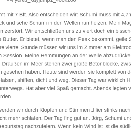
mmt mit 7 Bft. Also entscheiden wir: Schumi muss mit 4,
sack und sehe Schumi in den Wellen rumheizen. Mein Ma
 zerstört. Wir entschließen uns zu viert doch ein bissc
e Butter. Er bietet, wenn man den Peak bekommt, geile
reiviertel Stunde müssen wir uns im Zimmer am Elektro
en Session. Meine Hemmungen an der Welle abzudrücken
. Draußen im Meer stehen zwei große Betonblöcke, zwi
ich gesehen haben. Heute sind werden sie komplett von 
 Halsen, shiften, dicht und weg. Dieser Tag war wirklich 
unterwegs. Hat aber viel Spaß gemacht. Abends legten w
rden.
werden wir durch Klopfen und Stimmen „Hier stinks nach 
cht mehr schlafen. Der Tag fing gut an. Jörg, Schumi und
urtstag nachzufeiern. Wenn kein Wind ist ist die südli