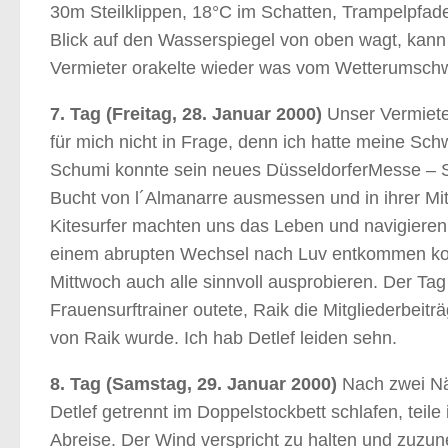
30m Steilklippen, 18°C im Schatten, Trampelpfad
Blick auf den Wasserspiegel von oben wagt, kann 
Vermieter orakelte wieder was vom Wetterumschwu
7. Tag (Freitag, 28. Januar 2000)
Unser Vermiete
für mich nicht in Frage, denn ich hatte meine Sc
Schumi konnte sein neues DüsseldorferMesse – S
Bucht von l´Almanarre ausmessen und in ihrer Mit
Kitesurfer machten uns das Leben und navigieren 
einem abrupten Wechsel nach Luv entkommen konn
Mittwoch auch alle sinnvoll ausprobieren. Der Ta
Frauensurftrainer outete, Raik die Mitgliederbei
von Raik wurde. Ich hab Detlef leiden sehn.
8. Tag (Samstag, 29. Januar 2000)
Nach zwei Näc
Detlef getrennt im Doppelstockbett schlafen, tei
Abreise. Der Wind verspricht zu halten und zuzun