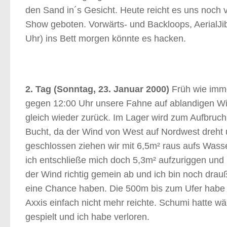
den Sand in´s Gesicht. Heute reicht es uns noc
Show geboten. Vorwärts- und Backloops, AerialJibe
Uhr) ins Bett morgen könnte es hacken.
2. Tag (Sonntag, 23. Januar 2000)
Früh wie imme
gegen 12:00 Uhr unsere Fahne auf ablandigen W
gleich wieder zurück. Im Lager wird zum Aufbruc
Bucht, da der Wind von West auf Nordwest dreht un
geschlossen ziehen wir mit 6,5m² raus aufs Wasse
ich entschließe mich doch 5,3m² aufzuriggen und S
der Wind richtig gemein ab und ich bin noch drau
eine Chance haben. Die 500m bis zum Ufer habe 
Axxis einfach nicht mehr reichte. Schumi hatte 
gespielt und ich habe verloren.