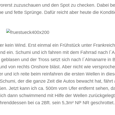
h vorerst zuzuschauen und den Spot zu checken. Dabei 
 und fette Sprünge. Dafür reicht aber heute die Konditi
r kein Wind. Erst einmal ein Frühstück unter Frankreich
ind ein. Schumi und ich fahren mit dem Fahrrad nach 
h geblasen und der Tross setzt sich nach l´Almanarre i
d von rechts Onshore bläst. Aber nicht wie versprochen 
r und ich reite beim reinfahren die ersten Wellen in di
chumi, der die ganze Zeit die Autos bewacht hat, fährt 
ßen. Jetzt kann ich ca. 500m vom Ufer entfernt sehen, 
ich dann schwimmend mit Hilfe der Wellen zurückgelegt
währenddessen bei ca 2Bft. sein 5,3m² NP NR geschrotte