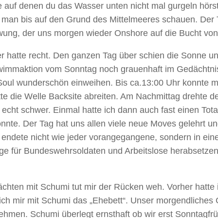
e auf denen du das Wasser unten nicht mal gurgeln hörs
man bis auf den Grund des Mittelmeeres schauen. Der Ta
ng, der uns morgen wieder Onshore auf die Bucht von 
r hatte recht. Den ganzen Tag über schien die Sonne u
hwimmaktion vom Sonntag noch grauenhaft im Gedächtnis.
oul wunderschön einweihen. Bis ca.13:00 Uhr konnte m
te die Welle Backsite abreiten. Am Nachmittag drehte d
echt schwer. Einmal hatte ich dann auch fast einen Tota
te. Der Tag hat uns allen viele neue Moves gelehrt un
g endete nicht wie jeder vorangegangene, sondern in ein
träge für Bundeswehrsoldaten und Arbeitslose herabsetz
hten mit Schumi tut mir der Rücken weh. Vorher hatte ic
le ich mir mit Schumi das „Ehebett“. Unser morgendlich
ehmen. Schumi überlegt ernsthaft ob wir erst Sonntagfr