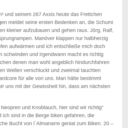
7m² und seinem 267 Axxis heute das Frettchen
gen meldet seine ersten Bedenken an, die Schumi
hen kleiner aufzubauen und gehen raus. Jörg, Ralf,
 Sprungrampen. Manöver klappen nur halbherzig
ofen aufwärmen und ich entschließe mich doch
 schwinden und irgendwann macht es richtig
schen denen man wohl angeblich hindurchfahren
den Wellen verschluckt und zweimal tauchten
Hardcore für alle von uns. Man hätte bestimmt
ir uns mit der Gewissheit hin, dass am nächsten
Neopren und Knoblauch, hier sind wir richtig“
 ich sind in die Berge biken gefahren, die
che Bucht von l´Almanarre genial zum Biken. 20 –