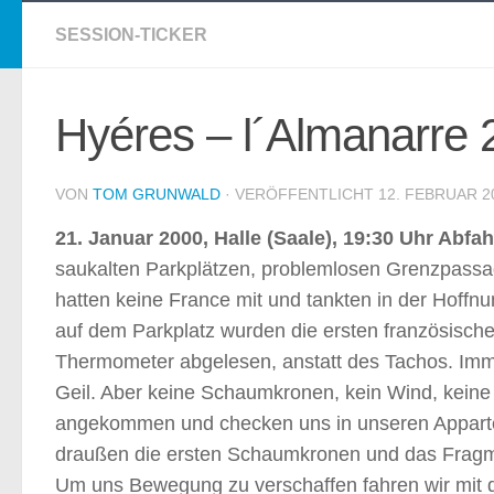
SESSION-TICKER
Hyéres – l´Almanarre 
VON
TOM GRUNWALD
· VERÖFFENTLICHT
12. FEBRUAR 2
21. Januar 2000, Halle (Saale), 19:30 Uhr Abfah
saukalten Parkplätzen, problemlosen Grenzpassag
hatten keine France mit und tankten in der Hoff
auf dem Parkplatz wurden die ersten französische
Thermometer abgelesen, anstatt des Tachos. Imme
Geil. Aber keine Schaumkronen, kein Wind, keine
angekommen und checken uns in unseren Appartemen
draußen die ersten Schaumkronen und das Fragmen
Um uns Bewegung zu verschaffen fahren wir mit d