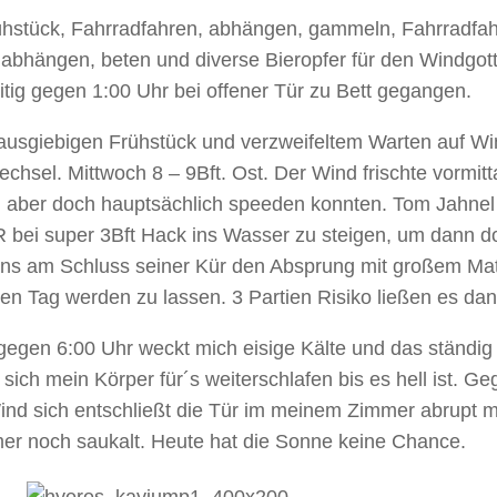
hstück, Fahrradfahren, abhängen, gammeln, Fahrradfahre
r abhängen, beten und diverse Bieropfer für den Windgo
itig gegen 1:00 Uhr bei offener Tür zu Bett gegangen.
sgiebigen Frühstück und verzweifeltem Warten auf Wind
chsel. Mittwoch 8 – 9Bft. Ost. Der Wind frischte vormitt
en aber doch hauptsächlich speeden konnten. Tom Jahnel 
 bei super 3Bft Hack ins Wasser zu steigen, um dann doc
ns am Schluss seiner Kür den Absprung mit großem Mate
n Tag werden zu lassen. 3 Partien Risiko ließen es da
gegen 6:00 Uhr weckt mich eisige Kälte und das ständi
ich mein Körper für´s weiterschlafen bis es hell ist. Ge
nd sich entschließt die Tür im meinem Zimmer abrupt mi
mmer noch saukalt. Heute hat die Sonne keine Chance.