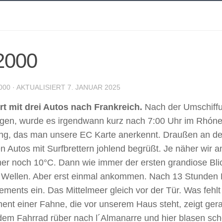
2000
000
· AKTUALISIERT
7. JANUAR 2025
rt mit drei Autos nach Frankreich.
Nach der Umschiffun
en, wurde es irgendwann kurz nach 7:00 Uhr im Rhónetal
nung, das man unsere EC Karte anerkennt. Draußen an d
n Autos mit Surfbrettern johlend begrüßt. Je näher wir
r noch 10°C. Dann wie immer der ersten grandiose Blick
 Wellen. Aber erst einmal ankommen. Nach 13 Stunden Fa
ts ein. Das Mittelmeer gleich vor der Tür. Was fehlt is
t einer Fahne, die vor unserem Haus steht, zeigt gera
em Fahrrad rüber nach l´Almanarre und hier blasen sch