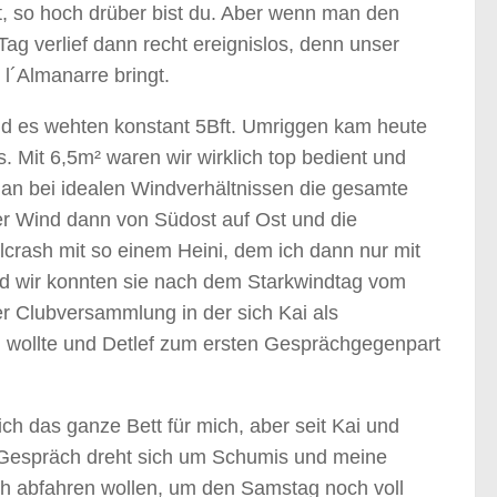
t, so hoch drüber bist du. Aber wenn man den
g verlief dann recht ereignislos, denn unser
l´Almanarre bringt.
nd es wehten konstant 5Bft. Umriggen kam heute
 Mit 6,5m² waren wir wirklich top bedient und
an bei idealen Windverhältnissen die gesamte
er Wind dann von Südost auf Ost und die
lcrash mit so einem Heini, dem ich dann nur mit
d wir konnten sie nach dem Starkwindtag vom
er Clubversammlung in der sich Kai als
en wollte und Detlef zum ersten Gesprächgegenpart
h das ganze Bett für mich, aber seit Kai und
es Gespräch dreht sich um Schumis und meine
üh abfahren wollen, um den Samstag noch voll