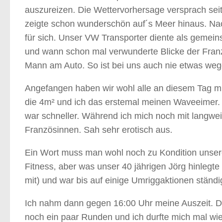
auszureizen. Die Wettervorhersage versprach sei
zeigte schon wunderschön auf´s Meer hinaus. Na
für sich. Unser VW Transporter diente als gemei
und wann schon mal verwunderte Blicke der Franz
Mann am Auto. So ist bei uns auch nie etwas w
Angefangen haben wir wohl alle an diesem Tag mi
die 4m² und ich das erstemal meinen Waveeimer.
war schneller. Während ich mich noch mit langw
Französinnen. Sah sehr erotisch aus.
Ein Wort muss man wohl noch zu Kondition unser
Fitness, aber was unser 40 jährigen Jörg hinlegt
mit) und war bis auf einige Umriggaktionen ständi
Ich nahm dann gegen 16:00 Uhr meine Auszeit. Der
noch ein paar Runden und ich durfte mich mal wi